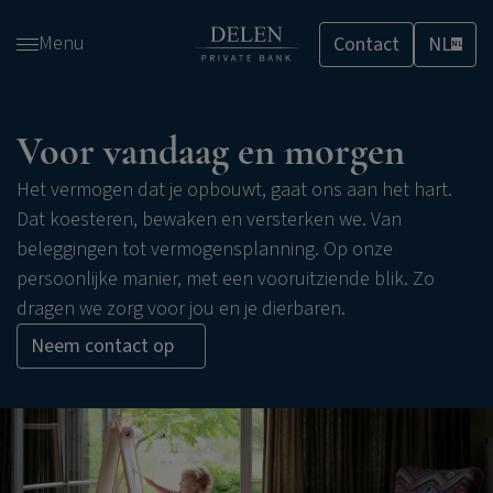
Overslaan
Menu
Contact
NL
en
NL
naar
de
inhoud
Voor vandaag en morgen
gaan
Het vermogen dat je opbouwt, gaat ons aan het hart.
Dat koesteren, bewaken en versterken we. Van
beleggingen tot vermogensplanning. Op onze
persoonlijke manier, met een vooruitziende blik. Zo
dragen we zorg voor jou en je dierbaren.
Neem contact op