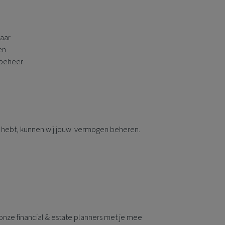
naar
en
 beheer
dig hebt, kunnen wij jouw vermogen beheren.
nze financial & estate planners met je mee