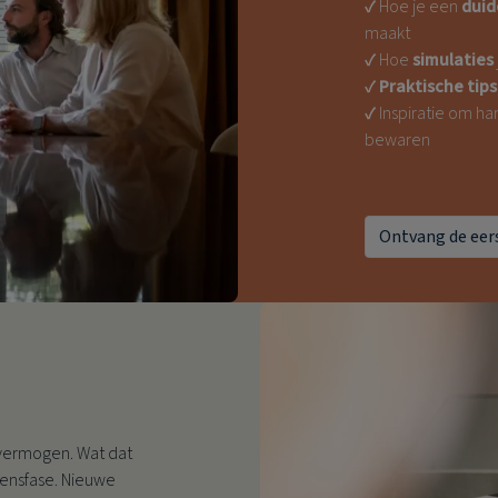
✔ Hoe je een
duid
maakt
✔ Hoe
simulaties
✔
Praktische tips
✔ Inspiratie om h
bewaren
Ontvang de eers
 vermogen. Wat dat
vensfase. Nieuwe