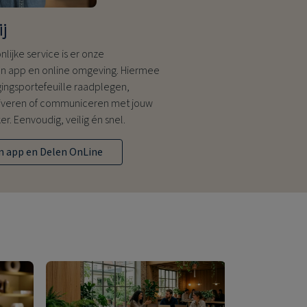
ij
lijke service is er onze
n app en online omgeving. Hiermee
gingsportefeuille raadplegen,
veren of communiceren met jouw
r. Eenvoudig, veilig én snel.
n app en Delen OnLine