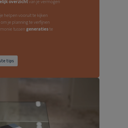
elijk overzicht
van je vermogen
je helpen vooruit te kijken
om je planning te verfijnen
armonie tussen
generaties
te
te tips