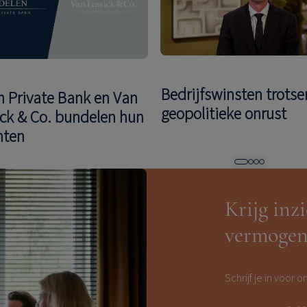
Bedrijfswinsten trotse
n Private Bank en Van
geopolitieke onrust
ck & Co. bundelen hun
hten
Krijg inzi
vermogen
Schrijf je in voor o