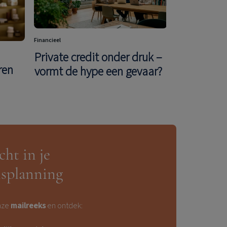
Financieel
Private credit onder druk –
Ondernemer
ren
vormt de hype een gevaar?
De fiscale
onze fond
vennoots
cht in je
splanning
nze
mailreeks
en ontdek: