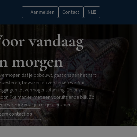
Aanmelden
Contact
NL
NL
oor vandaag
n morgen
 vermogen dat je opbouwt, gaat ons aan het hart.
 koesteren, bewaken en versterken we. Van
eggingen tot vermogensplanning. Op onze
oonlijke manier, met een vooruitziende blik. Zo
en we zorg voor jou en je dierbaren.
eem contact op
?