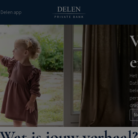
 Delen app
V
e
Het
Dat
bel
pers
drag
N
Wat is jouw verhaal