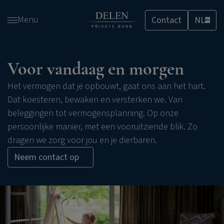
Overslaan
Menu
Contact
NL
en
NL
naar
de
inhoud
Voor vandaag en morgen
gaan
Het vermogen dat je opbouwt, gaat ons aan het hart.
Dat koesteren, bewaken en versterken we. Van
beleggingen tot vermogensplanning. Op onze
persoonlijke manier, met een vooruitziende blik. Zo
dragen we zorg voor jou en je dierbaren.
Neem contact op