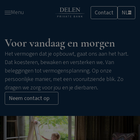
Overslaan
Menu
Contact
NL
en
NL
naar
de
inhoud
Voor vandaag en morgen
gaan
Het vermogen dat je opbouwt, gaat ons aan het hart.
Dat koesteren, bewaken en versterken we. Van
beleggingen tot vermogensplanning. Op onze
persoonlijke manier, met een vooruitziende blik. Zo
dragen we zorg voor jou en je dierbaren.
Neem contact op